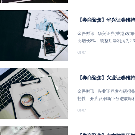
1.97%，金沙中国有限公司（01
6.74%，中国白银集团（0081
（02259）涨4.34%，中国黄金
【券商聚焦】华兴证券维持阅
业（02899）涨3.12%。
长
温，导致加息概率下降，进而
金吾财讯 | 华兴证券(香港)发
降。若后续非农就业等数据进
比增长8%；调整后净利润为2.3
息”转向“加息空间受限”，甚
疆霍尔果斯子公司相关的一次
08-07
4200美元构成右侧交易信号，
利润同比增长5%，核心业务保持
意义有限，且金价在4300美
计同比增长36%，其中非新丽
力，因此尚不能确认新一轮单
超过一倍。非新丽传媒业务的增
继续低于预期、美债收益率能否
入，占非新丽传媒IP业务收入
【券商聚焦】兴业证券维持百
位。该行强调，港股黄金板块
构成利好。新丽传媒方面，预
国（02282）跌7.76%，新濠国
贡献有限。另一方面，在线阅
金吾财讯 | 兴业证券发布研报
娱乐（00027）跌1.97%，金沙
计入IP运营板块的AI动画剧
韧性，开店及创新业务进展顺利。
1.03%。高盛发表研究报告指
调2026-2028年收入预测10
净利润为2.4亿美元，同比增
08-07
23.3亿元，按季跌5%，符合
的预测及新汇率假设，目标价由35.
增长7%至3.3亿美元，核心经
赢率因素，经调整后EBITDA
年以来的历史远期市盈率均值
费用管控。业务层面，肯德基和
界杯结束后约两星期已重新观
20倍目标倍数较全球IP运营公
德基餐厅经营利润率同比提升0.
去一至两周行业每日博彩收入
上游优势及相对轻资产的模式。
润率则因外卖占比高带来刚性成本