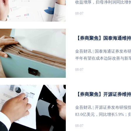
盈利修复缺乏弹性，流动性仍
收益增厚，归母净利润同比增长7
硬件，而港股互联网平台仍处
收同比增长25.32%。受中国
08-07
撑。下半年流动性压力可能后
除其他非经常性项目后，合计实
ASK与RPK分别同比增长11.8
9.4%。需求端除香港出入境
客改经香港中转，进一步强化
【券商聚焦】国泰海通维持小
及半导体等高价值科技产品运输
升2.0个百分点至80.9%，亏
金吾财讯 | 国泰海通证券发布
航空燃油价格同比上涨53.2%
半年有望在成本边际改善与新车
压力，但燃油套保录得8.78
现收入1090亿元人民币，同比
08-07
长5.2%，反映长途运力增加及
业务因公司主动实施控货策略，
2028年归母净利润分别为13
均售价（ASP）环比提升至1
异化竞争优势、盈利修复节奏及
同比收缩3.3个百分点至8.2%
应合理价值为17.92港元/股
毛利率预计环比回落至20.3%
【券商聚焦】开源证券维持创
险、需求不及预期风险等。
业务方面，得益于新一代SU7及
汽车及AI创新业务经营亏损环比
金吾财讯 | 开源证券发布研报
车型“澎程”切入家庭赛道且定
83.0亿美元，同比增长5.9%
分部表现，国泰海通证券小幅调整FY2
部环境改善、核心品牌增长兑
08-07
调整净利润预测至307/392/
Milwaukee深度绑定AIDC