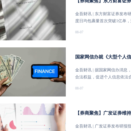
【券商聚焦】东方财富证券首
业赌收或接近210亿澳门元，按
上游数字阅读实力雄厚，中游I
报预计下半年该指标将恢复增长
增长
6.93%，摩根大通发表研究
列开发成功、爆款短剧/AI动
40%-50%的目标迈进。由于收
金吾财讯 | 东方财富证券发布研
境前景看法转至“乐观”，为市
期及其他娱乐形式的竞争加剧
的年度开店目标从600家上调至
度日均包裹量首次突破1亿单，海
已经过去。同时，公司出乎预期
目标提前至2027年达到5000
件，同比增长24.2%。分市场
08-07
然今年下半年基数较高，但预
上半年公司通过回购及分红共返还
中国市场包裹量达62.1亿件，
2027财年的续租租金调整比率
开始将自由现金流的100%用于返
2.1亿件，成为核心增长驱动
财年的盈利复合年增长率达4%
136.2亿及145.0亿美元，归母
全球化模式得到验证。报告指
升至35.7港元。再鼎医药（09
险方面则提示了食品安全、原
司在东南亚提升9.6米大车型
国家网信办就《大型个人
改善约11%至约1.06亿美元
输送及AI降本增效。以印尼唐
意见
半年企稳，并按管理层指引于2
效率提高约150%。资本市场层
金吾财讯 | 据国家网信办消
化剂，并继续视zoci为主要价
比达9.9%。股份回购方面，20
合法权益，促进个人信息依法
至45美元，已计入Tivdak获
公告不超过20亿港元的回购额度
据安全管理条例》等法律、行
08-07
调，以及假设Vyvgart因2
收分别为152.2亿美元、179.8
设立个人信息保护监督委员会
入/高风险”。万洲国际跌3.
利润分别为5.2亿美元、7.7
求意见稿）》作了整合完善，
场推广投入上升及产品组合改
应下有望迎来利润持续兑现，认
稿）》，现向社会公开征求意
的利润受压，因此预期集团第
险提示：新市场开拓不及预期
【券商聚焦】广发证券维持国
万洲今年盈利预测约4%；目标价
变动，跨境物流成本上升导致
来超跌修复窗口期，但后续仍
金吾财讯 | 广发证券发布研报