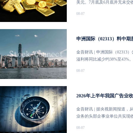
金及现金等价物为15.04亿
美元。7月底及6月底并无未交
用作营运资金及一般企业用途
流通货币五倍多，或港元货币供
08-07
申洲国际（02313）料中期
金吾财讯 | 申洲国际（0231
溢利将同比减少约38%至43
战，本期间原料成本及人工成
08-07
销售规模小幅下降，对集团本
益。
2026年上半年我国广告业
金吾财讯 | 据央视新闻报道，
业务的头部企事业单位共实现收入
半年，互联网广告发布收入612
08-07
介的主导地位进一步巩固。电视和