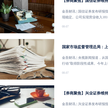
【券商聚焦】国信证券维持远
药研发进度不及预期。
销售额均同比增长1%，其中同
续扮演关键角色，肯德基和必胜
金吾财讯 | 国信证券发布研报
全年净增1900家门店目标，并将
现稳定。公司实现营业收入181
时，创新业务全面提速：肯悦咖啡
亿元，同比增长2.7%。期末总
08-07
KPRO和必胜汉堡等新模块也
息差显著提升是本期核心亮点。2
上半年，公司通过回购及股息向股
收益率同比上升30bps至8.
金流的100%回馈股东，预计
大增61.8%；计息负债成本率同
中国的“买入”评级，并给出202
面，收入同比下降但毛利率回升。
国家市场监督管理总局：上
及12.1亿美元。报告同时提
宏信建发（09930）受国内
增长54.8%，占比提升至23
金吾财讯 | 央视新闻报道，
毛利率同比提高4个百分点至2
行动”取得阶段性成果。今年上
增加但拨备计提充分。期末不良率
整6600余件。为纵深推进全
08-07
0.85%，同比上升0.38个
了贯彻落实公平竞争审查制度专
持“优于大市”评级，维持盈利预测不
共审查拟由本级人民政府出台
比增速1%/3%/3%，摊薄每股收
指导有关政府部门对6600余
股息率超过8%，高股息特征
22.05%，遏制了一批地方
【券商聚焦】兴业证券维持汇
利影响。
修改妨碍统一市场和公平竞争的
理总局有关负责人介绍，正在加
金吾财讯 | 兴业证券发布研报