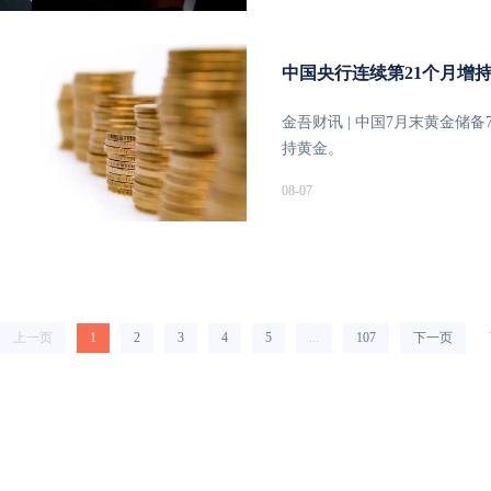
核心业务目标市盈率及汽车业务
计归母净利润分别为16.5亿、1
团目标价至40.2港元，维持
披露口径，划分为专业与消费两大
期、竞争加剧、AI进度不及预
9.7%；消费分部营收24.0亿美
中国央行连续第21个月增
ERP系统切换扰动后同比实现10
RYOBI合计内生增长8.2
金吾财讯 | 中国7月末黄金储备
业务减亏增效及关税对冲政策，
持黄金。
重申Milwaukee全年维持
08-07
直行业的结构性高景气。RYO
加值新品、深耕亚洲及拉美增
确。2026年上半年EBIT利润
完成甚至超额达成利润率目标
期；电动工具需求不及预期。
上一页
1
2
3
4
5
...
107
下一页