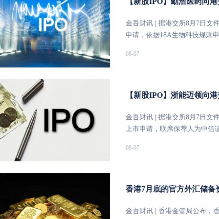
【新股IPO】勤浩医药向
金吾财讯 | 据港交所8月7
申请，依据18A生物科技规则
表港股。公司是一家成立于20
08-07
公司拥有围绕RAS信号通路及
产品GH21（一种变构SHP
股以及睿浩科技、浩生科技等四
财务方面，2024年、2025年公
【新股IPO】浙能迈领向
亿元；2024及2025年研发开支
GH31对外授权首付款，录得期内
金吾财讯 | 据港交所8月7
达0.98亿元。本次募资拟用于G
上市申请，联席保荐人为中信证
GH1581/GH3595/GH5
成立于2018年，是全球领先
08-07
统、船舶能效增益系统、船舶
大业务线。据灼识咨询资料，按
商，也是全球最大船舶尾气排
长广集团和浙能集团为一组控股股东
香港7月底的官方外汇储备资
23.97亿元、35.01亿元；年
金流量净额逐年增长，分别对应2.5
金吾财讯 | 香港金管局公布，香