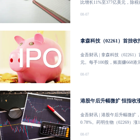
出台。近期，将开展2026年
比增长11%至377亿美元，除
招标投标等方面的制度性壁垒
利息收益增长及财富管理业务的良
08-07
美元”上调至“至少460亿美元”
低于17%的中期目标，彰显增长
美元股份回购。业务层面，202
息收益同比增长7%至229亿美
拿森科技（02261）首挂收报
益环比增长4亿美元，受惠于
续费及其他收入同比增长18%
金吾财讯 | 拿森科技（02261
贡献增长；全球净新增资金64
元。每手100股，账面赚668港元
失同比增加4亿美元至24亿美
港元，最低19.8港元，最新总市值
08-07
国香港商业房地产相关准备。
元上调至约20亿美元，截至上
末普通股权一级资本比率为14.
公司存贷款规模恢复增长，客户贷
港股午后升幅微扩 恒指收涨0.
报维持“买入”评级，建议投资
产质量恶化、财富管理及跨境
金吾财讯 | 港股午后升幅微扩
险。
0.78%。药明生物（02269）涨
7.01%，九龙仓置业（01997）
08-07
3.10%，蒙牛乳业（02319）跌