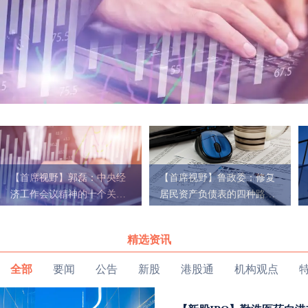
【首席视野】郭磊：中央经
【首席视野】鲁政委：修复
济工作会议精神的十个关注
居民资产负债表的四种路径
点
与政策镜鉴
精选资讯
全部
要闻
公告
新股
港股通
机构观点