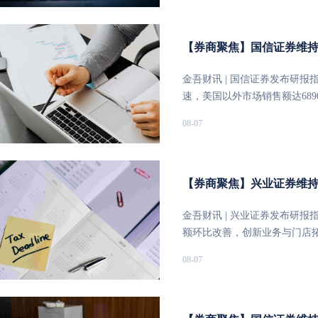
别增长3.4%、12.6%，保
是，电影媒介广告发布收入实
进作用日益显现。上半年，北
【券商聚焦】国信证券维持和
入合计8432.1亿元，同比增长
加速
金吾财讯 | 国信证券发布研报
速，美国以外市场销售额达689
司肿瘤/免疫业务总收入1.62
08-07
受爱优特和苏泰达强劲增长驱动。
ATTC平台研发管线取得重要进
A830分子已获中美IND批准
企进行BD合作交流，具备出
【券商聚焦】兴业证券维持百
MET扩增EGFRm NSCLC的
国3期SANOVO研究，均预计于
金吾财讯 | 兴业证券发布研报
扩增胃癌适应症，相关研究预计
额环比改善，创新业务与门店
在ITP和wAIHA两个适应症提
重估提供支撑。报告指出，公司2
08-07
应症临床3期研究数据显示，
2.4亿美元，同比增长14%。
持“优于大市”评级，预计2026至
的成本费用管控。其中，肯德
0.53亿、0.89亿及1.29
提升0.2个百分点至17.1%
递交上市申请，ATTC平台有
降，但预计下半年将恢复增长。