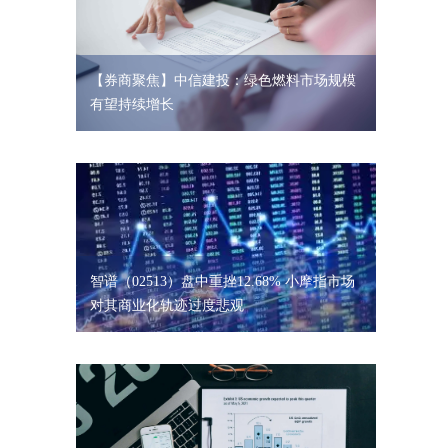
【券商聚焦】中信建投：绿色燃料市场规模
有望持续增长
智谱（02513）盘中重挫12.68% 小摩指市场
对其商业化轨迹过度悲观