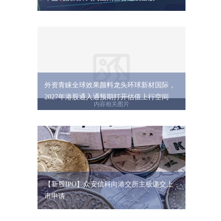
外资青睐全球效果颜料龙头环球新材国际，
2027年港股通入通预期打开估值上行空间
【新股IPO】众安信科向港交所主板递交上
市申请