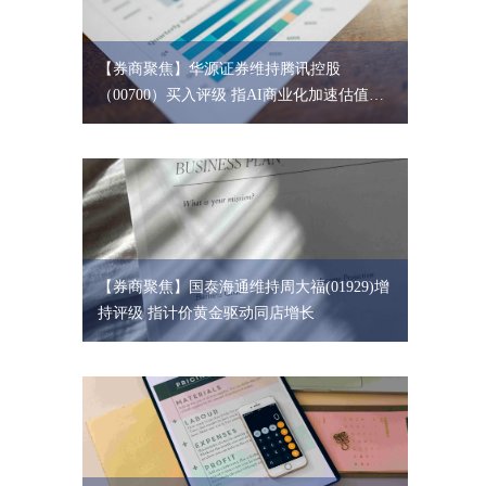
【券商聚焦】华源证券维持腾讯控股
（00700）买入评级 指AI商业化加速估值存
重塑空间
【券商聚焦】国泰海通维持周大福(01929)增
持评级 指计价黄金驱动同店增长