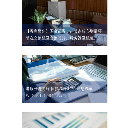
【券商聚焦】国金证券：超节点核心增量环
节在交换机及交换芯片、服务器及机柜、连
接器
港股开盘向好 恒指高开0.7% 理想汽车-
W（02015）涨4.47%