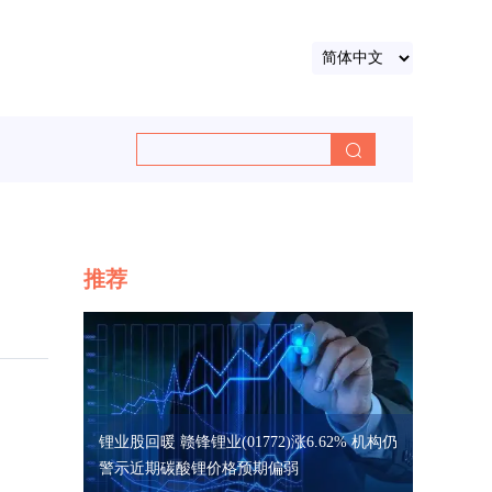
推荐
锂业股回暖 赣锋锂业(01772)涨6.62% 机构仍
警示近期碳酸锂价格预期偏弱