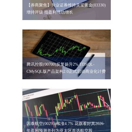
【券商聚焦】兴业证券维持灵宝黄金(03330)
增持评级 指盈利强劲增长
腾讯控股(00700)反复扬升2% TDSQL-
CMySQL版产品架构2.0正式启动商业化计费
国泰航空(00293)续涨4.7% 花旗看好其2026
年盈利预测并列为亚太区首选航空股