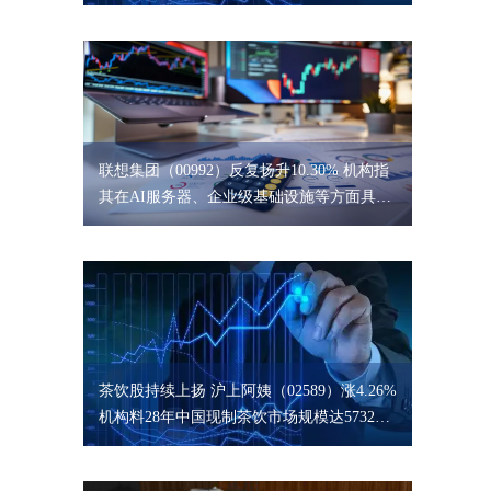
联想集团（00992）反复扬升10.30% 机构指
其在AI服务器、企业级基础设施等方面具备
规模优势
茶饮股持续上扬 沪上阿姨（02589）涨4.26%
机构料28年中国现制茶饮市场规模达5732亿
元