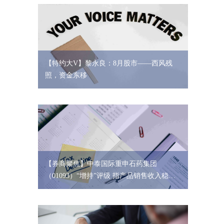
【特约大V】黎永良：8月股市——西风残
照，资金东移
【券商聚焦】中泰国际重申石药集团
（01093）“增持”评级 指产品销售收入稳健
增加