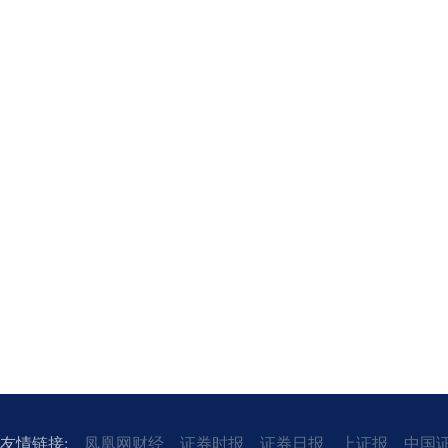
友情链接:
凤凰网财经
证券时报
证券日报
上证报
中国