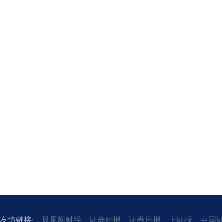
友情链接:
凤凰网财经
证券时报
证券日报
上证报
中国