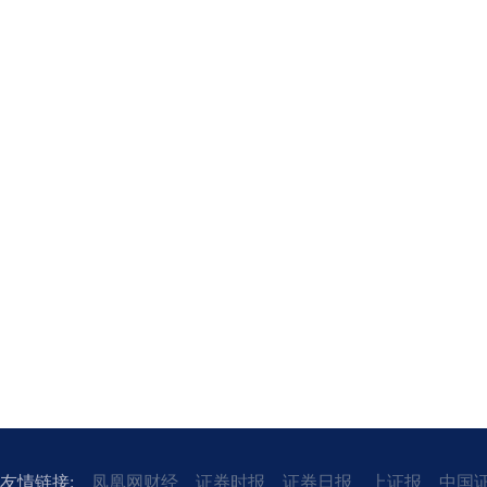
友情链接:
凤凰网财经
证券时报
证券日报
上证报
中国