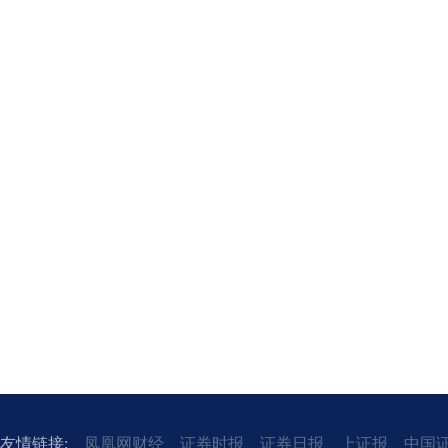
友情链接:
凤凰网财经
证券时报
证券日报
上证报
中国